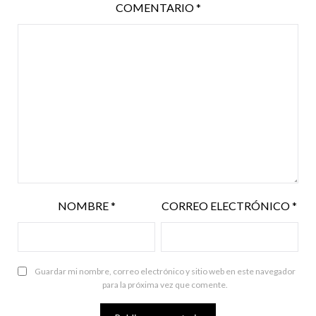
COMENTARIO
*
NOMBRE
*
CORREO ELECTRÓNICO
*
Guardar mi nombre, correo electrónico y sitio web en este navegador
para la próxima vez que comente.