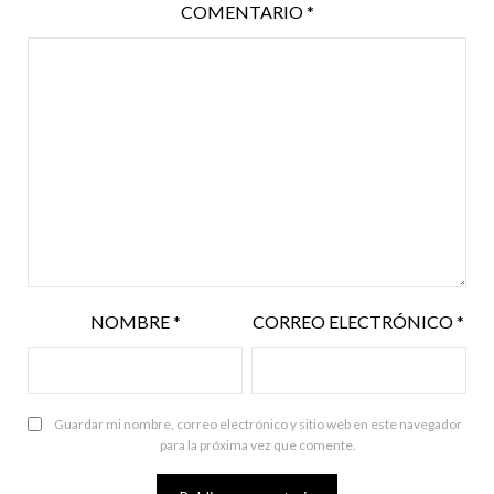
COMENTARIO
*
NOMBRE
*
CORREO ELECTRÓNICO
*
Guardar mi nombre, correo electrónico y sitio web en este navegador
para la próxima vez que comente.