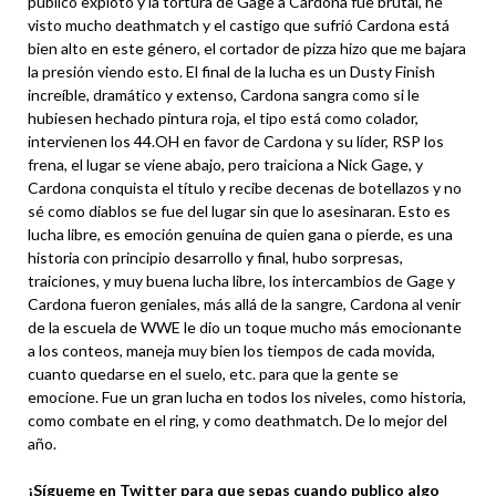
público explotó y la tortura de Gage a Cardona fue brutal, he
visto mucho deathmatch y el castigo que sufrió Cardona está
bien alto en este género, el cortador de pizza hizo que me bajara
la presión viendo esto. El final de la lucha es un Dusty Finish
increíble, dramático y extenso, Cardona sangra como si le
hubiesen hechado pintura roja, el tipo está como colador,
intervienen los 44.OH en favor de Cardona y su líder, RSP los
frena, el lugar se viene abajo, pero traiciona a Nick Gage, y
Cardona conquista el título y recibe decenas de botellazos y no
sé como diablos se fue del lugar sin que lo asesinaran. Esto es
lucha libre, es emoción genuina de quien gana o pierde, es una
historia con principio desarrollo y final, hubo sorpresas,
traiciones, y muy buena lucha libre, los intercambios de Gage y
Cardona fueron geniales, más allá de la sangre, Cardona al venir
de la escuela de WWE le dio un toque mucho más emocionante
a los conteos, maneja muy bien los tiempos de cada movida,
cuanto quedarse en el suelo, etc. para que la gente se
emocione. Fue un gran lucha en todos los niveles, como historia,
como combate en el ring, y como deathmatch. De lo mejor del
año.
¡Sígueme en
Twitter
para que sepas cuando publico algo