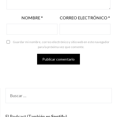
NOMBRE
*
CORREO ELECTRÓNICO
*
Guardar mi nombre, correo electrónico y sitio web en este navegador
para la próxima vez que comente.
BUSCAR
POR:
El Podcast (También en
Spotify
)