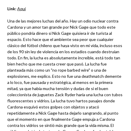
Link:
Aquí
Una de las mejores luchas del año. Hay un odio nuclear contra
Cardona y un amor tan grande por Nick Gage que todo este
público pondría dinero si Nick Gage quisiera ir de turista al
espacio. Esto hace que el ambiente sea peor que cualquier
clásico del fútbol chileno que haya visto en mi vida, incluso esos
de los 90 sin ley de violencia en los estadios cuando destruían
todo. En fin, la lucha es absolutamente increíble, está todo tan
bien hecho que me cuesta creer que pasó. La lucha fue
planteada más como un "no rope barbed wire" o una de
explosiones, me explico. Esto no fue una deathmatch demente
a lo loco, fue pausada y estratégica, al menos en la primera
mitad, ya que había mucha tensión y dudas de si el buen
coleccionista de juguetes Zack Ryder haría una lucha con tubos
fluorescentes y vidrios. La lucha tuvo hartos pasajes donde
Cardona esquivó estos golpes con objetos y atacó
repetidamente a Nick Gage hasta dejarlo sangrando, al punto
que el momento en que finalmente Gage empuja a Cardona
contra los vidrios se sintió más grande que la vida misma. El