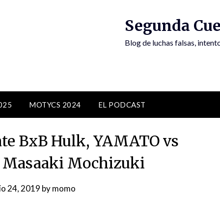
Segunda Cue
Blog de luchas falsas, inten
025
MOTYCS 2024
EL PODCAST
ate BxB Hulk, YAMATO vs
 Masaaki Mochizuki
io 24, 2019
by
momo