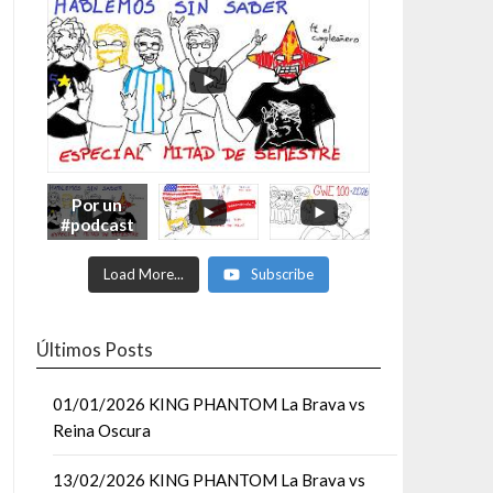
Por un
#podcast
con más
Moonsaul
Load More...
Subscribe
ts #93:
ESPECIAL
DE
MITAD
Últimos Posts
DE AÑO
01/01/2026 KING PHANTOM La Brava vs
Reina Oscura
13/02/2026 KING PHANTOM La Brava vs