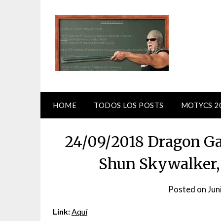
Skip
to
content
HOME
TODOS LOS POSTS
MOTYCS 2
24/09/2018 Dragon G
Shun Skywalker,
Posted on
Jun
Link:
Aquí