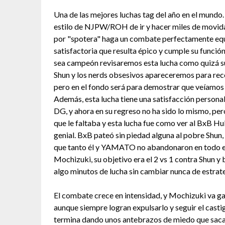
Una de las mejores luchas tag del año en el mundo
estilo de NJPW/ROH de ir y hacer miles de movid
por "spotera" haga un combate perfectamente equi
satisfactoria que resulta épico y cumple su funció
sea campeón revisaremos esta lucha como quizá su
Shun y los nerds obsesivos apareceremos para re
pero en el fondo será para demostrar que veíamos 
Además, esta lucha tiene una satisfacción persona
DG, y ahora en su regreso no ha sido lo mismo, pe
que le faltaba y esta lucha fue como ver al BxB Hu
genial. BxB pateó sin piedad alguna al pobre Shun,
que tanto él y YAMATO no abandonaron en todo e
Mochizuki, su objetivo era el 2 vs 1 contra Shun y b
algo minutos de lucha sin cambiar nunca de estrate
El combate crece en intensidad, y Mochizuki va ga
aunque siempre logran expulsarlo y seguir el casti
termina dando unos antebrazos de miedo que saca