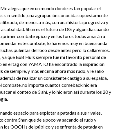
. Me alegra que en un mundo donde es tan popular el
as sin sentido, una agrupación conocida supuestamente
librado, de menos a más, con una historia progresiva y
n a cabalidad. Shun es el futuro de DG y algún día cuando
 primer combate épico y en los foros todos amarán a
comendar este combate, lo haremos muy en buena onda,
luchas pulentas del loco desde antes pero lo callaremos.
l, ya que BxB Hulk siempre fue mi favorito personal de
ro en el tag con YAMATO ha encontrado la inspiración
lk de siempre, y más encima ahora más rudo, y le salió
 además de realizar un consistente castigo a su espalda,
l combate, no importa cuantos comeback hiciera
uscar el conteo de 3 ahí, y lo hicieron así durante los 20 y
gia.
nando espacio para explotar a patadas a sus rivales,
go contra Shun que de a poco va sacando el rudo y
n los OOOHs del público y se enfrenta de patada en