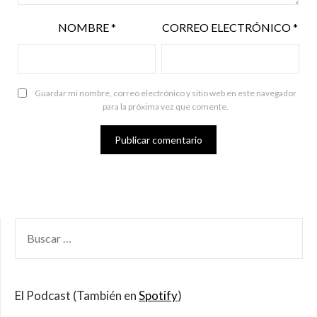
NOMBRE
*
CORREO ELECTRÓNICO
*
Guardar mi nombre, correo electrónico y sitio web en este navegador
para la próxima vez que comente.
BUSCAR
POR:
El Podcast (También en
Spotify
)