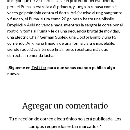
lo mejor que he visto, Ariki saca un protector del esquinero,
pero el Puma lo estrella a él primero, y luego lo repasa como 4
veces golpeándolo contra el fierro. Ariki vuelve al ring sangrante
y furioso, el Puma le tira como 20 golpes y hasta una Missile
Dropkick y Ariki no vende nada, mientras la sangre le corre por el
rostro, y toma al Puma y le da una secuencia brutal de movidas,
una Electric Chair German Suplex, una Doctor Bomb y una F5
corriendo. Ariki gana limpio y de una forma clara e inapelable,
siendo rudo. Decisión que finalmente resultaría más que
correcta. Tremenda lucha.
¡Sígueme en
Twitter
para que sepas cuando publico algo
nuevo.
Agregar un comentario
Tu dirección de correo electrónico no será publicada.
Los
campos requeridos están marcados
*