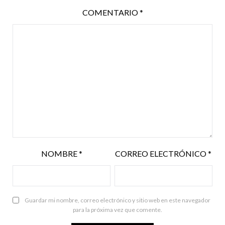
COMENTARIO
*
NOMBRE
*
CORREO ELECTRÓNICO
*
Guardar mi nombre, correo electrónico y sitio web en este navegador
para la próxima vez que comente.