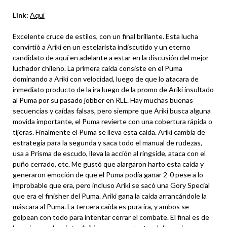
Link:
Aquí
Excelente cruce de estilos, con un final brillante. Esta lucha
convirtió a Ariki en un estelarista indiscutido y un eterno
candidato de aquí en adelante a estar en la discusión del mejor
luchador chileno. La primera caída consiste en el Puma
dominando a Ariki con velocidad, luego de que lo atacara de
inmediato producto de la ira luego de la promo de Ariki insultado
al Puma por su pasado jobber en RLL. Hay muchas buenas
secuencias y caídas falsas, pero siempre que Ariki busca alguna
movida importante, el Puma revierte con una cobertura rápida o
tijeras. Finalmente el Puma se lleva esta caída. Ariki cambia de
estrategia para la segunda y saca todo el manual de rudezas,
usa a Prisma de escudo, lleva la acción al ringside, ataca con el
puño cerrado, etc. Me gustó que alargaron harto esta caída y
generaron emoción de que el Puma podía ganar 2-0 pese a lo
improbable que era, pero incluso Ariki se sacó una Gory Special
que era el finisher del Puma. Ariki gana la caída arrancándole la
máscara al Puma. La tercera caída es pura ira, y ambos se
golpean con todo para intentar cerrar el combate. El final es de