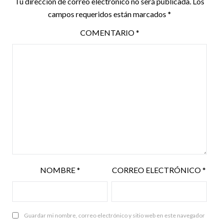
Tu dirección de correo electrónico no será publicada.
Los
campos requeridos están marcados
*
COMENTARIO
*
NOMBRE
*
CORREO ELECTRÓNICO
*
Guardar mi nombre, correo electrónico y sitio web en este navegador