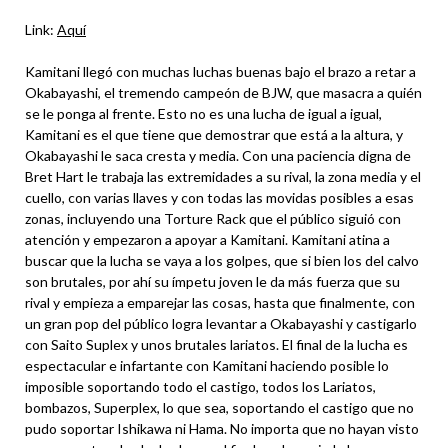
Link:
Aquí
Kamitani llegó con muchas luchas buenas bajo el brazo a retar a
Okabayashi, el tremendo campeón de BJW, que masacra a quién
se le ponga al frente. Esto no es una lucha de igual a igual,
Kamitani es el que tiene que demostrar que está a la altura, y
Okabayashi le saca cresta y media. Con una paciencia digna de
Bret Hart le trabaja las extremidades a su rival, la zona media y el
cuello, con varias llaves y con todas las movidas posibles a esas
zonas, incluyendo una Torture Rack que el público siguió con
atención y empezaron a apoyar a Kamitani. Kamitani atina a
buscar que la lucha se vaya a los golpes, que si bien los del calvo
son brutales, por ahí su ímpetu joven le da más fuerza que su
rival y empieza a emparejar las cosas, hasta que finalmente, con
un gran pop del público logra levantar a Okabayashi y castigarlo
con Saito Suplex y unos brutales lariatos. El final de la lucha es
espectacular e infartante con Kamitani haciendo posible lo
imposible soportando todo el castigo, todos los Lariatos,
bombazos, Superplex, lo que sea, soportando el castigo que no
pudo soportar Ishikawa ni Hama. No importa que no hayan visto