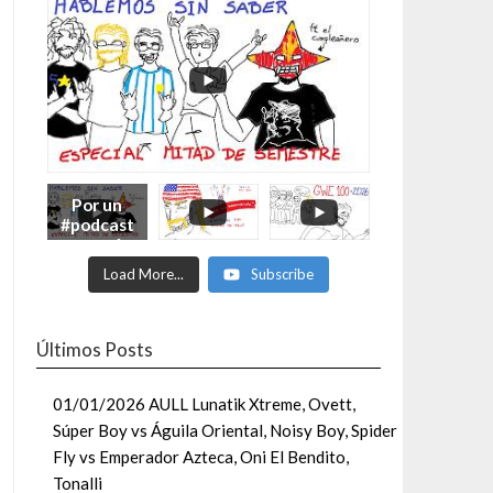
Por un
#podcast
con más
Moonsaul
Load More...
Subscribe
ts #93:
ESPECIAL
DE
MITAD
Últimos Posts
DE AÑO
01/01/2026 AULL Lunatik Xtreme, Ovett,
Súper Boy vs Águila Oriental, Noisy Boy, Spider
Fly vs Emperador Azteca, Oni El Bendito,
Tonalli