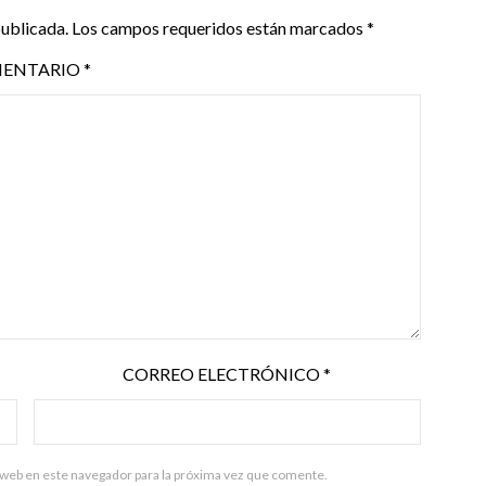
publicada.
Los campos requeridos están marcados
*
ENTARIO
*
CORREO ELECTRÓNICO
*
 web en este navegador para la próxima vez que comente.