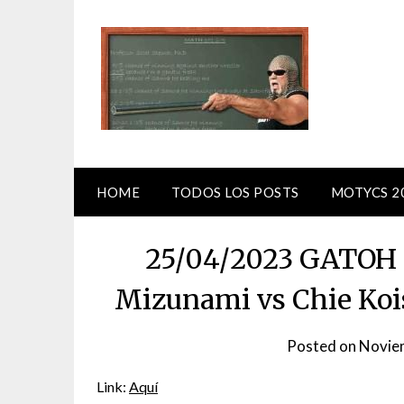
Skip
to
content
HOME
TODOS LOS POSTS
MOTYCS 2
25/04/2023 GATOH 
Mizunami vs Chie Koi
Posted on
Novie
Link:
Aquí