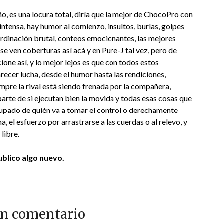
año, es una locura total, diría que la mejor de ChocoPro con
 intensa, hay humor al comienzo, insultos, burlas, golpes
ordinación brutal, conteos emocionantes, las mejores
 se ven coberturas así acá y en Pure-J tal vez, pero de
one así, y lo mejor lejos es que con todos estos
ecer lucha, desde el humor hasta las rendiciones,
mpre la rival está siendo frenada por la compañera,
rte de si ejecutan bien la movida y todas esas cosas que
ocupado de quién va a tomar el control o derechamente
a, el esfuerzo por arrastrarse a las cuerdas o al relevo, y
 libre.
blico algo nuevo.
un comentario