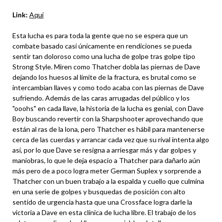
Link:
Aquí
Esta lucha es para toda la gente que no se espera que un
combate basado casi únicamente en rendiciones se pueda
sentir tan doloroso como una lucha de golpe tras golpe tipo
Strong Style. Miren como Thatcher dobla las piernas de Dave
dejando los huesos al límite de la fractura, es brutal como se
intercambian llaves y como todo acaba con las piernas de Dave
sufriendo. Además de las caras arrugadas del público y los
"ooohs" en cada llave, la historia de la lucha es genial, con Dave
Boy buscando revertir con la Sharpshooter aprovechando que
están al ras de la lona, pero Thatcher es hábil para mantenerse
cerca de las cuerdas y arrancar cada vez que su rival intenta algo
así, por lo que Dave se resigna a arriesgar más y dar golpes y
maniobras, lo que le deja espacio a Thatcher para dañarlo aún
más pero de a poco logra meter German Suplex y sorprende a
Thatcher con un buen trabajo a la espalda y cuello que culmina
en una serie de golpes y busquedas de posición con alto
sentido de urgencia hasta que una Crossface logra darle la
victoria a Dave en esta clínica de lucha libre. El trabajo de los