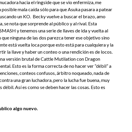
nucadora hacia el ringside que se vio enfermiza, me
a posible mala caída sólo para que Asuka pasara a patear
buscando un KO. Becky vuelve a buscar el brazo, amo
, se nota que sorprende al público y al rival. Esta
SMASH y tenemos una serie de llaves de ida y vuelta al
sin que ninguna de las dos parezca tener ese objetivo sino
gente está vuelta loca porque esto está para cualquiera y la
ir la llave y haber un conteo o una rendición es de locos.
una versión brutal de Cattle Mutilation con Dragon
tal. Esto es la forma correcta de no hacer ver “débil” a
venciones, conteos confusos, árbitro noqueado, nada de
 contra una gran luchadora, pero la lucha fue buena, muy
 débil. Así es como se deben hacer las cosas. Esto es
blico algo nuevo.