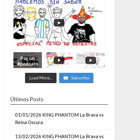
Por un
#podcast
con más
Moonsaul
Load More...
Subscribe
ts #93:
ESPECIAL
DE
MITAD
Últimos Posts
DE AÑO
01/01/2026 KING PHANTOM La Brava vs
Reina Oscura
13/02/2026 KING PHANTOM La Brava vs