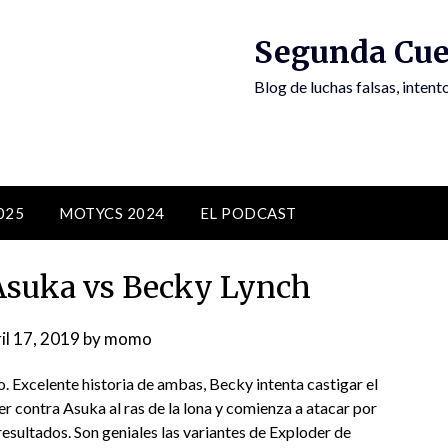
Segunda Cue
Blog de luchas falsas, inten
025
MOTYCS 2024
EL PODCAST
suka vs Becky Lynch
il 17, 2019
by
momo
o. Excelente historia de ambas, Becky intenta castigar el
r contra Asuka al ras de la lona y comienza a atacar por
resultados. Son geniales las variantes de Exploder de