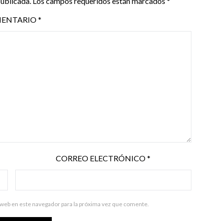
publicada.
Los campos requeridos están marcados
*
ENTARIO
*
CORREO ELECTRÓNICO
*
 web en este navegador para la próxima vez que comente.