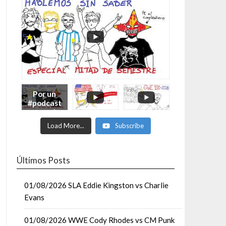
Por un
#podcast
con más
Moonsaul
Load More...
Subscribe
ts #93:
ESPECIAL
DE
MITAD
Últimos Posts
DE AÑO
01/08/2026 SLA Eddie Kingston vs Charlie
Evans
01/08/2026 WWE Cody Rhodes vs CM Punk