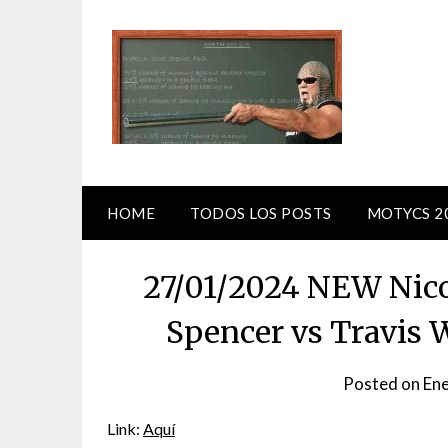
Skip
to
content
HOME
TODOS LOS POSTS
MOTYCS 2
27/01/2024 NEW Nico
Spencer vs Travis 
Posted on
Ene
Link:
Aquí