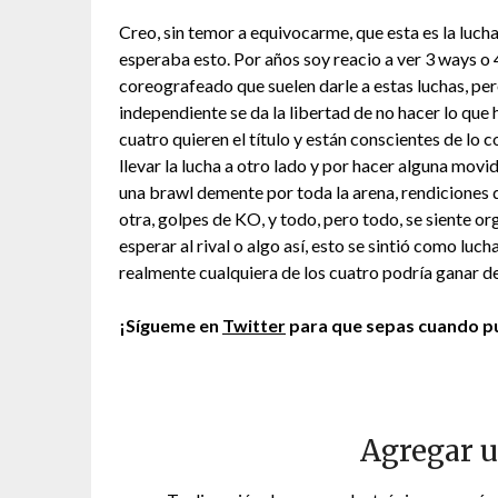
Creo, sin temor a equivocarme, que esta es la luch
esperaba esto. Por años soy reacio a ver 3 ways o 4
coreografeado que suelen darle a estas luchas, p
independiente se da la libertad de no hacer lo que 
cuatro quieren el título y están conscientes de lo c
llevar la lucha a otro lado y por hacer alguna movid
una brawl demente por toda la arena, rendiciones 
otra, golpes de KO, y todo, pero todo, se siente 
esperar al rival o algo así, esto se sintió como luch
realmente cualquiera de los cuatro podría ganar 
¡Sígueme en
Twitter
para que sepas cuando pu
Agregar 