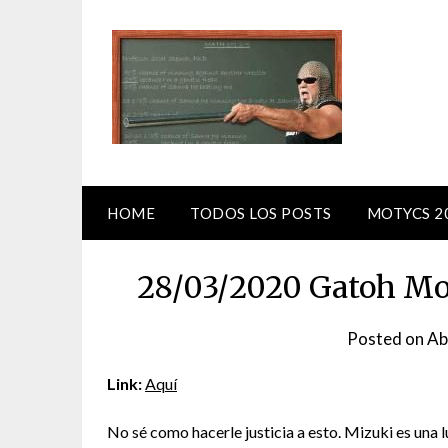
Skip
to
content
HOME
TODOS LOS POSTS
MOTYCS 2
28/03/2020 Gatoh Mo
Posted on
Ab
Link:
Aquí
No sé como hacerle justicia a esto. Mizuki es una 