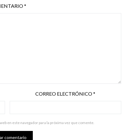
ENTARIO
*
CORREO ELECTRÓNICO
*
 web en este navegador para la próxima vez que comente.