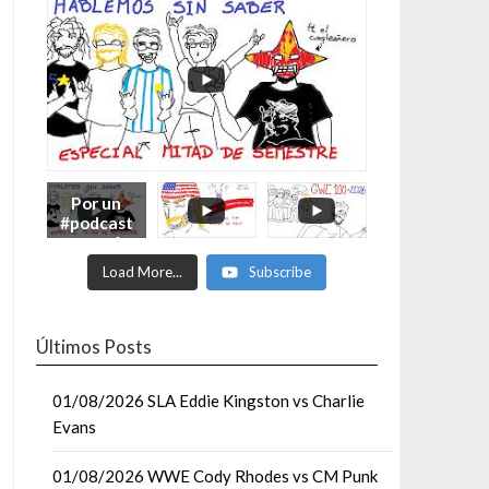
Por un
#podcast
con más
Moonsaul
Load More...
Subscribe
ts #93:
ESPECIAL
DE
MITAD
Últimos Posts
DE AÑO
01/08/2026 SLA Eddie Kingston vs Charlie
Evans
01/08/2026 WWE Cody Rhodes vs CM Punk