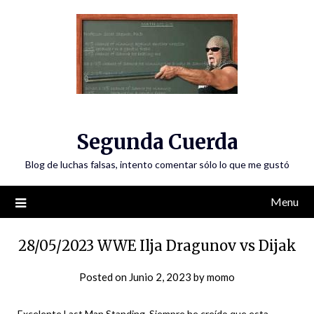
Skip
to
content
Segunda Cuerda
Blog de luchas falsas, intento comentar sólo lo que me gustó
Menu
28/05/2023 WWE Ilja Dragunov vs Dijak
Posted on
Junio 2, 2023
by
momo
Excelente Last Man Standing. Siempre he creído que esta