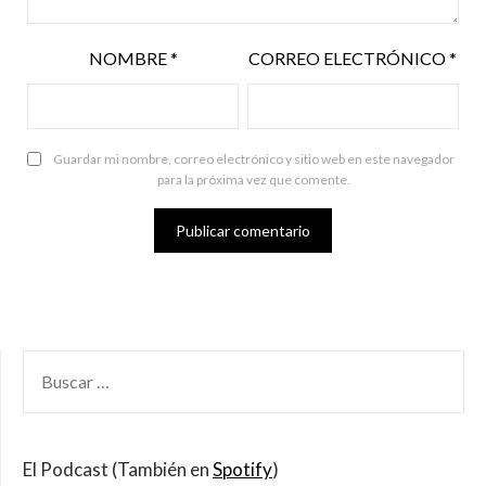
NOMBRE
*
CORREO ELECTRÓNICO
*
Guardar mi nombre, correo electrónico y sitio web en este navegador
para la próxima vez que comente.
BUSCAR
POR:
El Podcast (También en
Spotify
)