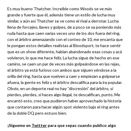
Es muy bueno Thatcher. Increíble como Woods se ve más
grande y fuerte que él, además tiene un estilo de lucha muy
similar, y aún así Thatcher se ve como el rival a derrotar. Lucha
llena de forcejeo, llaves y golpes, de a poco se va poniendo más
ruda hasta que caen varias veces uno de los dos fuera del ring,
con el árbitro amenazando con el conteo de 10, me encanta que
le pongan estos detalles realistas al Bloodsport, te hace sentir
que es un show diferente, habían abandonado esas cosas y acá
volvieron, lo que me hace feliz. La lucha sigue de hecho en ese
camino, se caen un par de veces más golpeándose en las rejas,
el árbitro ya está furioso con ambos que siguen yéndose a la
orilla del ring, hasta que vuelven a caer y empiezan a golpearse
afuera, la gente es feliz y el árbitro descalifica para la ira popular.
Obvio, en un deporte real no hay “discresión” del árbitro, si
pierdes, pierdes, si haces algo ilegal, te descalifican, punto. Me
encantó esto, creo que pudieron haber aprovechado la historia
que contaron para hacer algún spot violento bajo el ring antes
de la doble DQ pero estuvo bien.
¡Sígueme en
Twitter
para que sepas cuando publico algo