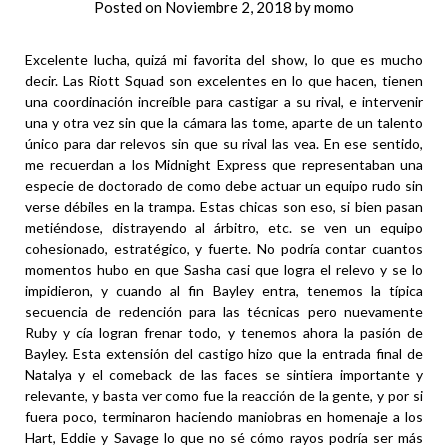
Posted on
Noviembre 2, 2018
by
momo
Excelente lucha, quizá mi favorita del show, lo que es mucho
decir. Las Riott Squad son excelentes en lo que hacen, tienen
una coordinación increíble para castigar a su rival, e intervenir
una y otra vez sin que la cámara las tome, aparte de un talento
único para dar relevos sin que su rival las vea. En ese sentido,
me recuerdan a los Midnight Express que representaban una
especie de doctorado de como debe actuar un equipo rudo sin
verse débiles en la trampa. Estas chicas son eso, si bien pasan
metiéndose, distrayendo al árbitro, etc. se ven un equipo
cohesionado, estratégico, y fuerte. No podría contar cuantos
momentos hubo en que Sasha casi que logra el relevo y se lo
impidieron, y cuando al fin Bayley entra, tenemos la típica
secuencia de redención para las técnicas pero nuevamente
Ruby y cía logran frenar todo, y tenemos ahora la pasión de
Bayley. Esta extensión del castigo hizo que la entrada final de
Natalya y el comeback de las faces se sintiera importante y
relevante, y basta ver como fue la reacción de la gente, y por si
fuera poco, terminaron haciendo maniobras en homenaje a los
Hart, Eddie y Savage lo que no sé cómo rayos podría ser más