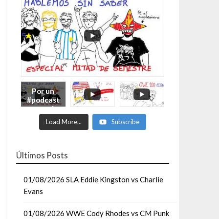
Por un
#podcast
con más
Moonsaul
Load More...
Subscribe
ts #93:
ESPECIAL
DE
MITAD
Últimos Posts
DE AÑO
01/08/2026 SLA Eddie Kingston vs Charlie
Evans
01/08/2026 WWE Cody Rhodes vs CM Punk