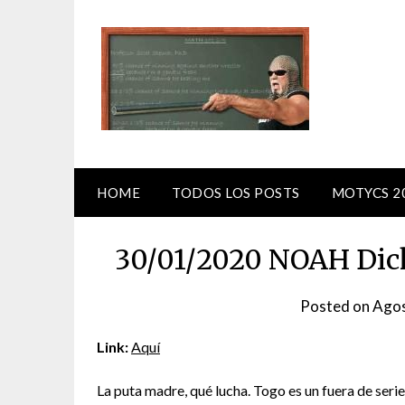
Skip
to
content
HOME
TODOS LOS POSTS
MOTYCS 2
30/01/2020 NOAH Dick
Posted on
Agos
Link:
Aquí
La puta madre, qué lucha. Togo es un fuera de serie.