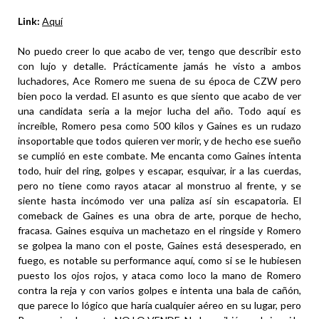
Link:
Aquí
No puedo creer lo que acabo de ver, tengo que describir esto
con lujo y detalle. Prácticamente jamás he visto a ambos
luchadores, Ace Romero me suena de su época de CZW pero
bien poco la verdad. El asunto es que siento que acabo de ver
una candidata seria a la mejor lucha del año. Todo aquí es
increíble, Romero pesa como 500 kilos y Gaines es un rudazo
insoportable que todos quieren ver morir, y de hecho ese sueño
se cumplió en este combate. Me encanta como Gaines intenta
todo, huir del ring, golpes y escapar, esquivar, ir a las cuerdas,
pero no tiene como rayos atacar al monstruo al frente, y se
siente hasta incómodo ver una paliza así sin escapatoria. El
comeback de Gaines es una obra de arte, porque de hecho,
fracasa. Gaines esquiva un machetazo en el ringside y Romero
se golpea la mano con el poste, Gaines está desesperado, en
fuego, es notable su performance aquí, como si se le hubiesen
puesto los ojos rojos, y ataca como loco la mano de Romero
contra la reja y con varios golpes e intenta una bala de cañón,
que parece lo lógico que haría cualquier aéreo en su lugar, pero