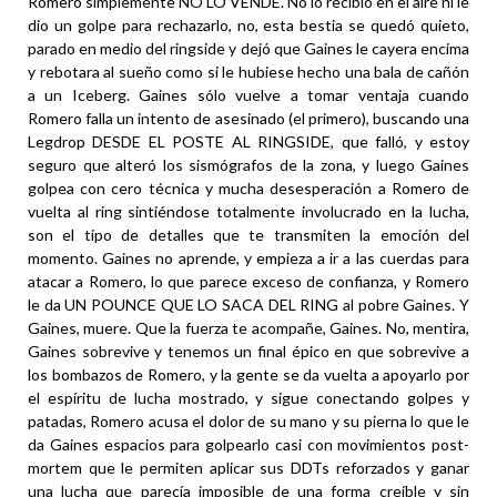
Romero simplemente NO LO VENDE. No lo recibió en el aire ni le
dio un golpe para rechazarlo, no, esta bestia se quedó quieto,
parado en medio del ringside y dejó que Gaines le cayera encima
y rebotara al sueño como si le hubiese hecho una bala de cañón
a un Iceberg. Gaines sólo vuelve a tomar ventaja cuando
Romero falla un intento de asesinado (el primero), buscando una
Legdrop DESDE EL POSTE AL RINGSIDE, que falló, y estoy
seguro que alteró los sismógrafos de la zona, y luego Gaines
golpea con cero técnica y mucha desesperación a Romero de
vuelta al ring sintiéndose totalmente involucrado en la lucha,
son el tipo de detalles que te transmiten la emoción del
momento. Gaines no aprende, y empieza a ir a las cuerdas para
atacar a Romero, lo que parece exceso de confianza, y Romero
le da UN POUNCE QUE LO SACA DEL RING al pobre Gaines. Y
Gaines, muere. Que la fuerza te acompañe, Gaines. No, mentira,
Gaines sobrevive y tenemos un final épico en que sobrevive a
los bombazos de Romero, y la gente se da vuelta a apoyarlo por
el espíritu de lucha mostrado, y sigue conectando golpes y
patadas, Romero acusa el dolor de su mano y su pierna lo que le
da Gaines espacios para golpearlo casi con movimientos post-
mortem que le permiten aplicar sus DDTs reforzados y ganar
una lucha que parecía imposible de una forma creíble y sin