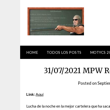
Skip
to
content
HOME
TODOS LOS POSTS
MOTYCS 2
31/07/2021 MPW Ro
Posted on
Septie
Link:
Aquí
Lucha de la noche en la mejor cartelera que ha saca