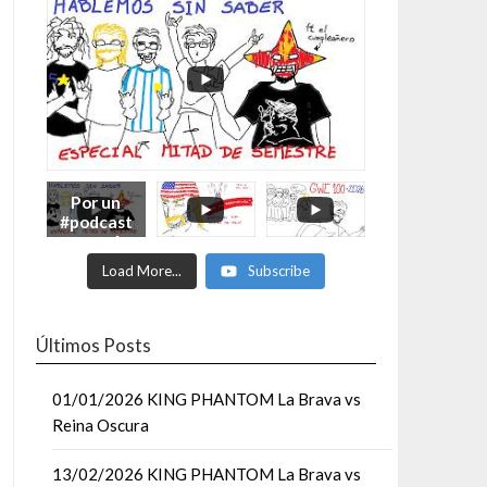
Por un
#podcast
con más
Moonsaul
Load More...
Subscribe
ts #93:
ESPECIAL
DE
MITAD
Últimos Posts
DE AÑO
01/01/2026 KING PHANTOM La Brava vs
Reina Oscura
13/02/2026 KING PHANTOM La Brava vs