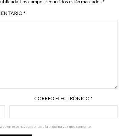
publicada.
Los campos requeridos están marcados
*
ENTARIO
*
CORREO ELECTRÓNICO
*
 web en este navegador para la próxima vez que comente.