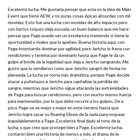
Excelente lucha. Me gustaría pensar que esta es la idea de Main
Event que tiene AEW, y no puras cosas épicas absurdas con mil
movidas. Esto fue una lucha con movidas de alto impacto pero
con hartos toques vieja escuela, un buen balance que me hace
pensar que Page puede ser un estelarista tremendo si tiene la
oportunidad y rivales que lo apañen. Buena historia aquí, con
Page intentando dominar por agilidad, pero Jericho lo frena con
rendiciones y termina por dominarlo hasta que Page le da un
golpe al borde de la legalidad que deja a Jericho sangrando. Me
gustó que lo vendieron como que Jericho sangró de forma no
planeada. La lucha se torna más dramática, porque Page decide
atacar a puñetazos a Jericho para capitalizar la pérdida de
sangre, mientras que Jericho sigue atacando las extremidades
de Page para buscar rendiciones, pero con mucho menos fuerza
para mantenerlas, por lo que debe recurrir a los golpes. De a
poco Page se ve mejor y mejor en este terreno hasta que
Jericho logra sacar su Roaring Elbow de la nada para noquear
inapelablemente a Page. Excelente final dado el tono de la
lucha, y que creo que protege bien a Page. Excelente lucha,
contaron bien una historia de menos a más, el drama de la