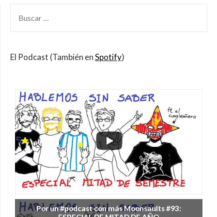
BUSCAR
POR:
El Podcast (También en
Spotify
)
Por un #podcast con más Moonsaults #93: