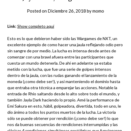
Posted on
Diciembre 26, 2018
by
momo
Link:
Show completo aquí
Esto es lo que debieron haber sido las Wargames de NXT, un
excelente ejemplo de como hacer una jaula reflejando odio pero
sin sangre de por medio. La lucha es intensa desde antes de
comenzar con una brawl afuera entre las participantes que
cuesta un mundo detenerla. De ahí en adelante ya estaba
metido con la lucha, que fue una serie de golpes intensos
dentro de la jaula, con las rudas ganando el lanzamiento de la
moneda (¡como debe ser!), y así manteniendo el dominio hasta
que entraba otra técnica a emparejar las acciones. Notable la
entrada de Rhio saltando desde lo alto sobre todo el mundo, y
también Jayla Dark haciendo lo propio. Amé la performance de
Emi Sakura en esto, hábil, golpeadora, divertida, todo en uno, le
dio ánimo a todos los puntos muertos de la lucha. La victoria
sólo se puede obtener por rendición (¡como debe ser!) lo que
nos da buenas secuencias de rendiciones interrumpidas y las
clásicas 4 rendiciones simultáneas nostálgicas que funcionaron