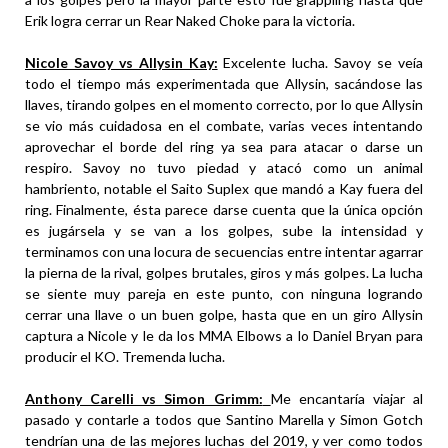
Erik logra cerrar un Rear Naked Choke para la victoria.
Nicole Savoy vs Allysin Kay:
Excelente lucha. Savoy se veía
todo el tiempo más experimentada que Allysin, sacándose las
llaves, tirando golpes en el momento correcto, por lo que Allysin
se vio más cuidadosa en el combate, varias veces intentando
aprovechar el borde del ring ya sea para atacar o darse un
respiro. Savoy no tuvo piedad y atacó como un animal
hambriento, notable el Saito Suplex que mandó a Kay fuera del
ring. Finalmente, ésta parece darse cuenta que la única opción
es jugársela y se van a los golpes, sube la intensidad y
terminamos con una locura de secuencias entre intentar agarrar
la pierna de la rival, golpes brutales, giros y más golpes. La lucha
se siente muy pareja en este punto, con ninguna logrando
cerrar una llave o un buen golpe, hasta que en un giro Allysin
captura a Nicole y le da los MMA Elbows a lo Daniel Bryan para
producir el KO. Tremenda lucha.
Anthony Carelli vs Simon Grimm:
Me encantaría viajar al
pasado y contarle a todos que Santino Marella y Simon Gotch
tendrían una de las mejores luchas del 2019, y ver como todos