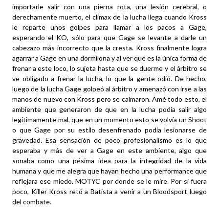
importarle salir con una pierna rota, una lesión cerebral, o
derechamente muerto, el clímax de la lucha llega cuando Kross
le reparte unos golpes para llamar a los pacos a Gage,
esperando el KO, sólo para que Gage se levante a darle un
cabezazo más incorrecto que la cresta. Kross finalmente logra
agarrar a Gage en una dormilona y al ver que es la única forma de
frenar a este loco, lo sujeta hasta que se duerme y el árbitro se
ve obligado a frenar la lucha, lo que la gente odió. De hecho,
luego de la lucha Gage golpeó al árbitro y amenazó con irse a las
manos de nuevo con Kross pero se calmaron. Amé todo esto, el
ambiente que generaron de que en la lucha podía salir algo
legítimamente mal, que en un momento esto se volvía un Shoot
o que Gage por su estilo desenfrenado podía lesionarse de
gravedad. Esa sensación de poco profesionalismo es lo que
esperaba y más de ver a Gage en este ambiente, algo que
sonaba como una pésima idea para la integridad de la vida
humana y que me alegra que hayan hecho una performance que
reflejara ese miedo. MOTYC por donde se le mire. Por si fuera
poco, Killer Kross retó a Batista a venir a un Bloodsport luego
del combate.