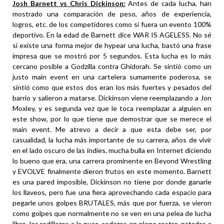
Josh Barnett vs Chris Dickinson:
Antes de cada lucha, han
mostrado una comparación de peso, años de experiencia,
logros, etc. de los competidores como si fuera un evento 100%
deportivo. En la edad de Barnett dice WAR IS AGELESS. No sé
si existe una forma mejor de hypear una lucha, bastó una frase
impresa que se mostró por 5 segundos. Esta lucha es lo más
cercano posible a Godzilla contra Ghidorah. Se sintió como un
justo main event en una cartelera sumamente poderosa, se
sintió como que estos dos eran los más fuertes y pesados del
barrio y salieron a matarse. Dickinson viene reemplazando a Jon
Moxley, y es segunda vez que le toca reemplazar a alguien en
este show, por lo que tiene que demostrar que se merece el
main event. Me atrevo a decir a que esta debe ser, por
casualidad, la lucha más importante de su carrera, años de vivir
en el lado oscuro de las indies, mucha bulla en Internet diciendo
lo bueno que era, una carrera prominente en Beyond Wrestling
y EVOLVE finalmente dieron frutos en este momento. Barnett
es una pared imposible, Dickinson no tiene por donde ganarle
los llaveos, pero fue una fiera aprovechando cada espacio para
pegarle unos golpes BRUTALES, más que por fuerza, se vieron
como golpes que normalmente no se ven en una pelea de lucha
libre, los rodillazos a la nuca, codazos en pleno rostro, patadas a