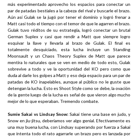
más experimentado aprovecho los espacios para conectar un
par de patadas bestiales a la cabeza del rival y buscarle el brazo.
Aún así Gulak se la jugó por tener el dominio y logró frenar a
Matt casi todo el tiempo con el temor de que le agarren el brazo.
Gulak tuvo réditos de su estrategia, logró conectar un brutal
German Suplex y casi que rendir a Matt que siempre logro
esquivar la llave y llevarla al brazo de Gulak. El final es
totalmente desquiciado, esta lucha incluye un Standing
Moonsault y un Chaos Theory Suplex de Matt que parece
mentira lo naturales que se ven en medio de todo esto, Gulak
sobrevive a todo y ve la oportunidad del KO pero como que
duda al darle los golpes a Matt y eso deja espacio para un par de
patadas de KO inapelables, aunque al público no le guste que
detengan la lucha. Esto es Shoot Style como se debe, la ovación
de la gente luego de la lucha es señal de que vieron algo mucho
mejor de lo que esperaban. Tremendo combate.
Sumie Sakai vs Lindsay Snow:
Sakai tiene una base en judo, y
Snow en jiu-jitsu, deberíamos ver algo genial. Efectivamente es
una muy buena lucha, con Lindsay superando por fuerza a Sakai
que intenta todo el rato agarrarle un brazo pero es lanzada por