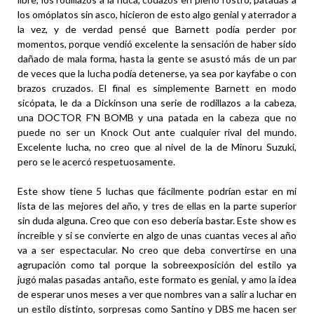
los omóplatos sin asco, hicieron de esto algo genial y aterrador a
la vez, y de verdad pensé que Barnett podía perder por
momentos, porque vendió excelente la sensación de haber sido
dañado de mala forma, hasta la gente se asustó más de un par
de veces que la lucha podía detenerse, ya sea por kayfabe o con
brazos cruzados. El final es simplemente Barnett en modo
sicópata, le da a Dickinson una serie de rodillazos a la cabeza,
una DOCTOR F’N BOMB y una patada en la cabeza que no
puede no ser un Knock Out ante cualquier rival del mundo.
Excelente lucha, no creo que al nivel de la de Minoru Suzuki,
pero se le acercó respetuosamente.
Este show tiene 5 luchas que fácilmente podrían estar en mi
lista de las mejores del año, y tres de ellas en la parte superior
sin duda alguna. Creo que con eso debería bastar. Este show es
increíble y si se convierte en algo de unas cuantas veces al año
va a ser espectacular. No creo que deba convertirse en una
agrupación como tal porque la sobreexposición del estilo ya
jugó malas pasadas antaño, este formato es genial, y amo la idea
de esperar unos meses a ver que nombres van a salir a luchar en
un estilo distinto, sorpresas como Santino y DBS me hacen ser