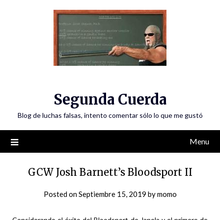
Skip
to
content
Segunda Cuerda
Blog de luchas falsas, intento comentar sólo lo que me gustó
Menu
GCW Josh Barnett’s Bloodsport II
Posted on
Septiembre 15, 2019
by
momo
Considerando el éxito del Bloodsport de Janela y el primero de