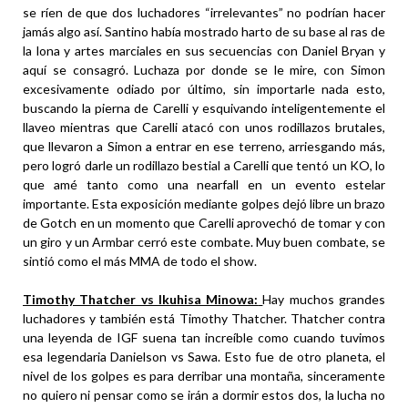
se ríen de que dos luchadores “irrelevantes” no podrían hacer
jamás algo así. Santino había mostrado harto de su base al ras de
la lona y artes marciales en sus secuencias con Daniel Bryan y
aquí se consagró. Luchaza por donde se le mire, con Simon
excesivamente odiado por último, sin importarle nada esto,
buscando la pierna de Carelli y esquivando inteligentemente el
llaveo mientras que Carelli atacó con unos rodillazos brutales,
que llevaron a Simon a entrar en ese terreno, arriesgando más,
pero logró darle un rodillazo bestial a Carelli que tentó un KO, lo
que amé tanto como una nearfall en un evento estelar
importante. Esta exposición mediante golpes dejó libre un brazo
de Gotch en un momento que Carelli aprovechó de tomar y con
un giro y un Armbar cerró este combate. Muy buen combate, se
sintió como el más MMA de todo el show.
Timothy Thatcher vs Ikuhisa Minowa:
Hay muchos grandes
luchadores y también está Timothy Thatcher. Thatcher contra
una leyenda de IGF suena tan increíble como cuando tuvimos
esa legendaria Danielson vs Sawa. Esto fue de otro planeta, el
nivel de los golpes es para derribar una montaña, sinceramente
no quiero ni pensar como se irán a dormir estos dos, la lucha no