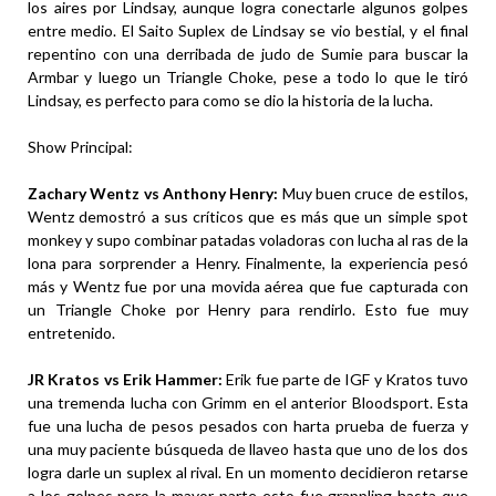
los aires por Lindsay, aunque logra conectarle algunos golpes
entre medio. El Saito Suplex de Lindsay se vio bestial, y el final
repentino con una derribada de judo de Sumie para buscar la
Armbar y luego un Triangle Choke, pese a todo lo que le tiró
Lindsay, es perfecto para como se dio la historia de la lucha.
Show Principal:
Zachary Wentz vs Anthony Henry:
Muy buen cruce de estilos,
Wentz demostró a sus críticos que es más que un simple spot
monkey y supo combinar patadas voladoras con lucha al ras de la
lona para sorprender a Henry. Finalmente, la experiencia pesó
más y Wentz fue por una movida aérea que fue capturada con
un Triangle Choke por Henry para rendirlo. Esto fue muy
entretenido.
JR Kratos vs Erik Hammer:
Erik fue parte de IGF y Kratos tuvo
una tremenda lucha con Grimm en el anterior Bloodsport. Esta
fue una lucha de pesos pesados con harta prueba de fuerza y
una muy paciente búsqueda de llaveo hasta que uno de los dos
logra darle un suplex al rival. En un momento decidieron retarse
a los golpes pero la mayor parte esto fue grappling hasta que