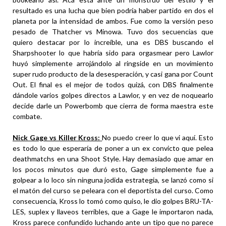
resultado es una lucha que bien podría haber partido en dos el
planeta por la intensidad de ambos. Fue como la versión peso
pesado de Thatcher vs Minowa. Tuvo dos secuencias que
quiero destacar por lo increíble, una es DBS buscando el
Sharpshooter lo que habría sido para orgasmear pero Lawlor
huyó simplemente arrojándolo al ringside en un movimiento
super rudo producto de la desesperación, y casi gana por Count
Out. El final es el mejor de todos quizá, con DBS finalmente
dándole varios golpes directos a Lawlor, y en vez de noquearlo
decide darle un Powerbomb que cierra de forma maestra este
combate.
Nick Gage vs Killer Kross:
No puedo creer lo que vi aquí. Esto
es todo lo que esperaría de poner a un ex convicto que pelea
deathmatchs en una Shoot Style. Hay demasiado que amar en
los pocos minutos que duró esto, Gage simplemente fue a
golpear a lo loco sin ninguna jodida estrategia, se lanzó como si
el matón del curso se peleara con el deportista del curso. Como
consecuencia, Kross lo tomó como quiso, le dio golpes BRU-TA-
LES, suplex y llaveos terribles, que a Gage le importaron nada,
Kross parece confundido luchando ante un tipo que no parece