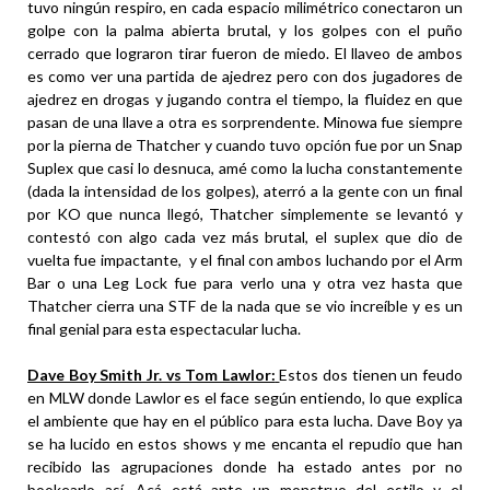
tuvo ningún respiro, en cada espacio milimétrico conectaron un
golpe con la palma abierta brutal, y los golpes con el puño
cerrado que lograron tirar fueron de miedo. El llaveo de ambos
es como ver una partida de ajedrez pero con dos jugadores de
ajedrez en drogas y jugando contra el tiempo, la fluidez en que
pasan de una llave a otra es sorprendente. Minowa fue siempre
por la pierna de Thatcher y cuando tuvo opción fue por un Snap
Suplex que casi lo desnuca, amé como la lucha constantemente
(dada la intensidad de los golpes), aterró a la gente con un final
por KO que nunca llegó, Thatcher simplemente se levantó y
contestó con algo cada vez más brutal, el suplex que dio de
vuelta fue impactante, y el final con ambos luchando por el Arm
Bar o una Leg Lock fue para verlo una y otra vez hasta que
Thatcher cierra una STF de la nada que se vio increíble y es un
final genial para esta espectacular lucha.
Dave Boy Smith Jr. vs Tom Lawlor:
Estos dos tienen un feudo
en MLW donde Lawlor es el face según entiendo, lo que explica
el ambiente que hay en el público para esta lucha. Dave Boy ya
se ha lucido en estos shows y me encanta el repudio que han
recibido las agrupaciones donde ha estado antes por no
bookearlo así. Acá está ante un monstruo del estilo y el