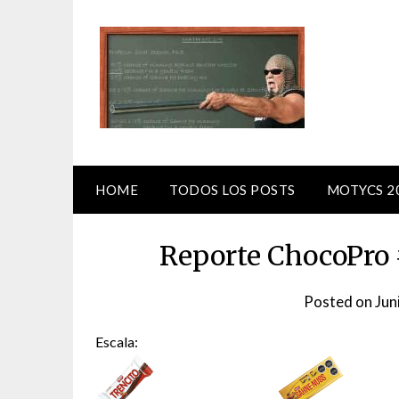
Skip
to
content
HOME
TODOS LOS POSTS
MOTYCS 2
Reporte ChocoPro
Posted on
Jun
Escala: