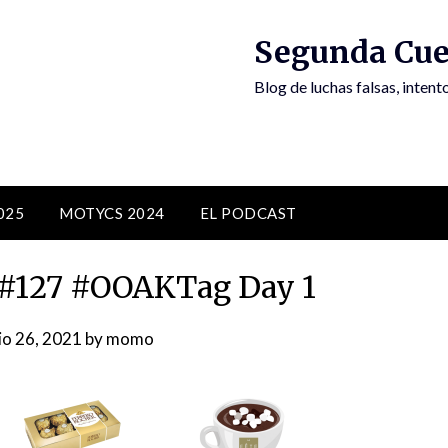
Segunda Cue
Blog de luchas falsas, inten
025
MOTYCS 2024
EL PODCAST
 #127 #OOAKTag Day 1
io 26, 2021
by
momo