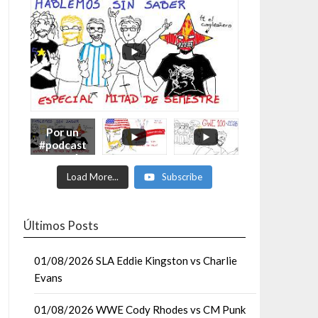
Por un
#podcast
con más
Moonsaul
Load More...
Subscribe
ts #93:
ESPECIAL
DE
MITAD
Últimos Posts
DE AÑO
01/08/2026 SLA Eddie Kingston vs Charlie
Evans
01/08/2026 WWE Cody Rhodes vs CM Punk