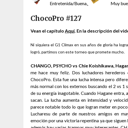
Entretenida/Buena,
Muy bue
ChocoPro #127
Vean el capítulo
Aquí
. En la descripción del v
Ni siquiera el G1 Clímax en sus años de gloria ha lo
logró, partimos con este torneo que promete mucho.
CHANGO, PSYCHO vs Chie Koishikawa, Hagan
me hace muy feliz. Dos luchadores herederos
ChocoPro. Esta fue una lucha intensa pero difere
más normal con los externos buscando el 2 vs 1 s
de su energía inagotable. Cuando Hagane entra, a
sacan. La lucha aumenta en intensidad y veloci
parece notable todo lo que logran meter en poco
Lucharesu de parte de nuestros amigos en ma
emoción por una victoria repentina ya que siguen b
además hay varias trampas muy interesantes, C