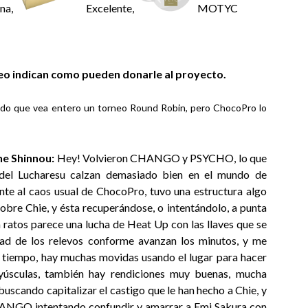
na,
Excelente,
MOTYC
ideo indican como pueden donarle al proyecto.
grado que vea entero un torneo Round Robin, pero ChocoPro lo
e Shinnou:
Hey! Volvieron CHANGO y PSYCHO, lo que
 del Lucharesu calzan demasiado bien en el mundo de
nte al caos usual de ChocoPro, tuvo una estructura algo
obre Chie, y ésta recuperándose, o intentándolo, a punta
 ratos parece una lucha de Heat Up con las llaves que se
dad de los relevos conforme avanzan los minutos, y me
 tiempo, hay muchas movidas usando el lugar para hacer
yúsculas, también hay rendiciones muy buenas, mucha
uscando capitalizar el castigo que le han hecho a Chie, y
HANGO intentando confundir y amarrar a Emi Sakura con