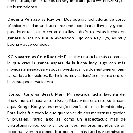
con el título, necesitamos un segundo aire para WARHORSE, es
un buen talento.
Deonna Purrazo vs Ray Lyn:
Dos buenas luchadoras de corte
técnico nos dan un buen entremés con harto llaveo y golpes
para intentar salir o cerrar otra llave, disfruto estas luchas en
general y acá no fue la excepción. Ojo con Ray Lyn, es muy
buena y poco conocida.
KC Navarro vs Cole Radrick:
Esto fue una lucha más cercana a
lo que creo la gente espera de la lucha indy, algo con más
movidas arriesgadas y spots novedosos, los dos estuvieron bien
cargados a los golpes. Radrick es muy carismático, siento que se
le valora poco esa faceta.
Kongo Kong vs Beast Man:
Mi segunda lucha favorita del
show, nunca había visto a Beast Man, y me encantó su trabajo
aquí. Kongo Kong ya es un viejo favorito de este humilde blog.
Esta lucha fue todo lo que quiero ver de dos monstruos gordos
y brutales. Partió algo así como un espectáculo más de
entretenimiento, como si fueran dos hombres grandes de un
circo que vienen a demostrar quien es más fuerte, y terminaron