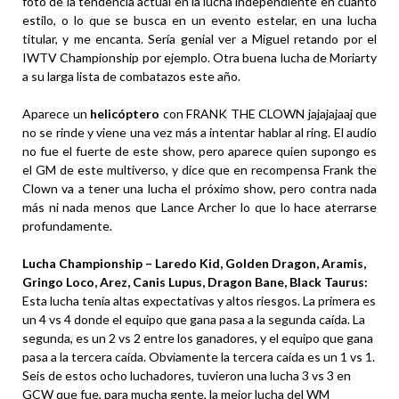
foto de la tendencia actual en la lucha independiente en cuanto
estilo, o lo que se busca en un evento estelar, en una lucha
titular, y me encanta. Sería genial ver a Miguel retando por el
IWTV Championship por ejemplo. Otra buena lucha de Moriarty
a su larga lista de combatazos este año.
Aparece un
helicóptero
con FRANK THE CLOWN jajajajaaj que
no se rinde y viene una vez más a intentar hablar al ring. El audio
no fue el fuerte de este show, pero aparece quien supongo es
el GM de este multiverso, y dice que en recompensa Frank the
Clown va a tener una lucha el próximo show, pero contra nada
más ni nada menos que Lance Archer lo que lo hace aterrarse
profundamente.
Lucha Championship – Laredo Kid, Golden Dragon, Aramis,
Gringo Loco, Arez, Canis Lupus, Dragon Bane, Black Taurus:
Esta lucha tenía altas expectativas y altos riesgos. La primera es
un 4 vs 4 donde el equipo que gana pasa a la segunda caída. La
segunda, es un 2 vs 2 entre los ganadores, y el equipo que gana
pasa a la tercera caída. Obviamente la tercera caída es un 1 vs 1.
Seis de estos ocho luchadores, tuvieron una lucha 3 vs 3 en
GCW que fue, para mucha gente, la mejor lucha del WM