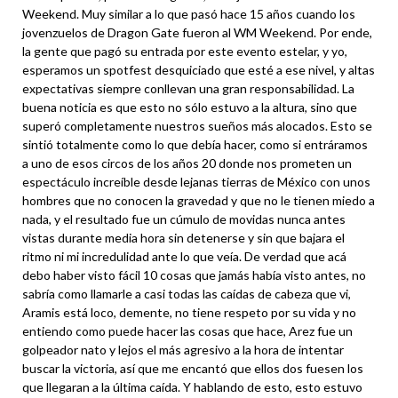
Weekend. Muy similar a lo que pasó hace 15 años cuando los
jovenzuelos de Dragon Gate fueron al WM Weekend. Por ende,
la gente que pagó su entrada por este evento estelar, y yo,
esperamos un spotfest desquiciado que esté a ese nivel, y altas
expectativas siempre conllevan una gran responsabilidad. La
buena noticia es que esto no sólo estuvo a la altura, sino que
superó completamente nuestros sueños más alocados. Esto se
sintió totalmente como lo que debía hacer, como si entráramos
a uno de esos circos de los años 20 donde nos prometen un
espectáculo increíble desde lejanas tierras de México con unos
hombres que no conocen la gravedad y que no le tienen miedo a
nada, y el resultado fue un cúmulo de movidas nunca antes
vistas durante media hora sin detenerse y sin que bajara el
ritmo ni mi incredulidad ante lo que veía. De verdad que acá
debo haber visto fácil 10 cosas que jamás había visto antes, no
sabría como llamarle a casi todas las caídas de cabeza que vi,
Aramis está loco, demente, no tiene respeto por su vida y no
entiendo como puede hacer las cosas que hace, Arez fue un
golpeador nato y lejos el más agresivo a la hora de intentar
buscar la victoria, así que me encantó que ellos dos fuesen los
que llegaran a la última caída. Y hablando de esto, esto estuvo