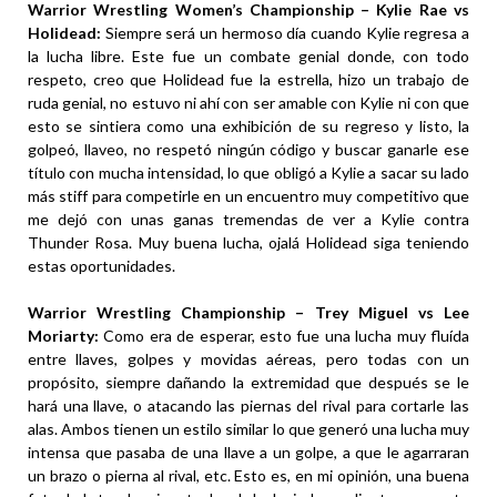
Warrior Wrestling Women’s Championship – Kylie Rae vs
Holidead:
Siempre será un hermoso día cuando Kylie regresa a
la lucha libre. Este fue un combate genial donde, con todo
respeto, creo que Holidead fue la estrella, hizo un trabajo de
ruda genial, no estuvo ni ahí con ser amable con Kylie ni con que
esto se sintiera como una exhibición de su regreso y listo, la
golpeó, llaveo, no respetó ningún código y buscar ganarle ese
título con mucha intensidad, lo que obligó a Kylie a sacar su lado
más stiff para competirle en un encuentro muy competitivo que
me dejó con unas ganas tremendas de ver a Kylie contra
Thunder Rosa. Muy buena lucha, ojalá Holidead siga teniendo
estas oportunidades.
Warrior Wrestling Championship – Trey Miguel vs Lee
Moriarty:
Como era de esperar, esto fue una lucha muy fluída
entre llaves, golpes y movidas aéreas, pero todas con un
propósito, siempre dañando la extremidad que después se le
hará una llave, o atacando las piernas del rival para cortarle las
alas. Ambos tienen un estilo similar lo que generó una lucha muy
intensa que pasaba de una llave a un golpe, a que le agarraran
un brazo o pierna al rival, etc. Esto es, en mi opinión, una buena