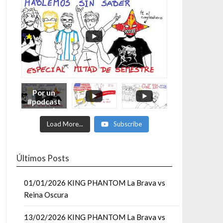
Por un
#podcast
con más
Moonsaul
Load More...
Subscribe
ts #93:
ESPECIAL
DE
MITAD
Últimos Posts
DE AÑO
01/01/2026 KING PHANTOM La Brava vs
Reina Oscura
13/02/2026 KING PHANTOM La Brava vs