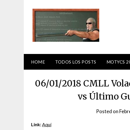
Skip
to
content
HOME
TODOS LOS POSTS
MOTYCS 2
06/01/2018 CMLL Volad
vs Último Gu
Posted on
Febr
Link:
Aquí