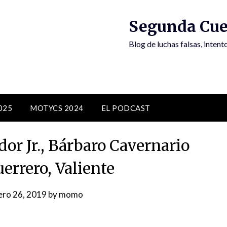
Segunda Cue
Blog de luchas falsas, inten
025
MOTYCS 2024
EL PODCAST
or Jr., Bárbaro Cavernario
errero, Valiente
ero 26, 2019
by
momo