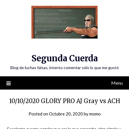
Skip
to
content
Segunda Cuerda
Blog de luchas falsas, intento comentar sólo lo que me gustó
Menu
10/10/2020 GLORY PRO AJ Gray vs ACH
Posted on
Octubre 20, 2020
by
momo
Excelente evento estelar que era lo que esperaba, algo simple y