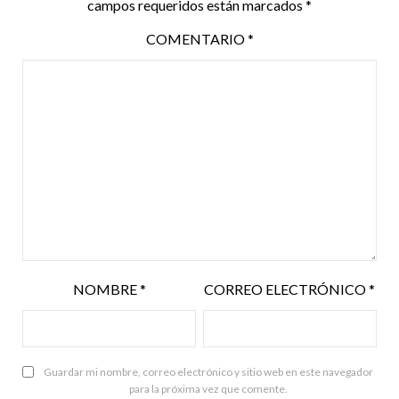
campos requeridos están marcados
*
COMENTARIO
*
NOMBRE
*
CORREO ELECTRÓNICO
*
Guardar mi nombre, correo electrónico y sitio web en este navegador
para la próxima vez que comente.