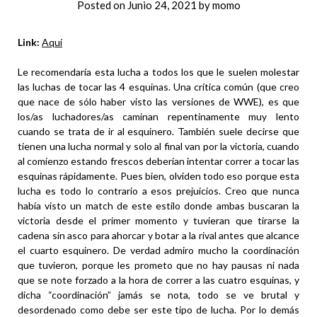
Posted on
Junio 24, 2021
by
momo
Link:
Aquí
Le recomendaría esta lucha a todos los que le suelen molestar
las luchas de tocar las 4 esquinas. Una crítica común (que creo
que nace de sólo haber visto las versiones de WWE), es que
los/as luchadores/as caminan repentinamente muy lento
cuando se trata de ir al esquinero. También suele decirse que
tienen una lucha normal y solo al final van por la victoria, cuando
al comienzo estando frescos deberían intentar correr a tocar las
esquinas rápidamente. Pues bien, olviden todo eso porque esta
lucha es todo lo contrario a esos prejuicios. Creo que nunca
había visto un match de este estilo donde ambas buscaran la
victoria desde el primer momento y tuvieran que tirarse la
cadena sin asco para ahorcar y botar a la rival antes que alcance
el cuarto esquinero. De verdad admiro mucho la coordinación
que tuvieron, porque les prometo que no hay pausas ni nada
que se note forzado a la hora de correr a las cuatro esquinas, y
dicha “coordinación” jamás se nota, todo se ve brutal y
desordenado como debe ser este tipo de lucha. Por lo demás