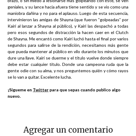
brazo, o sin miedo a lesionarse más golpeando con éste, se ven
geniales, y su lance hacia afuera tiene sentido y se vio como una
maniobra dañina y no para el aplauso. Luego de esta secuencia,
intervinieron las amigas de Shayna (que fueron “golpeadas” por
Kairi al lanzar a Shayna al público), y Kairi las despachó a todas
pero esos segundos de distracción la hacen caer en el Clutch
de Shayna. Me encantó como Kairi luchó hasta el final por varios
segundos para salirse de la rendición, necesitamos más gente
que pueda mantener al público en vilo durante los minutos que
dure una llave. Kairi se duerme y el título vuelve donde siempre
debe estar cualquier título. Donde una campeona ruda que la
gente odie con su alma, y nos preguntemos quién y cómo rayos
se lo van a quitar. Excelente lucha.
¡Sígueme en
Twitter
para que sepas cuando publico algo
nuevo.
Agregar un comentario