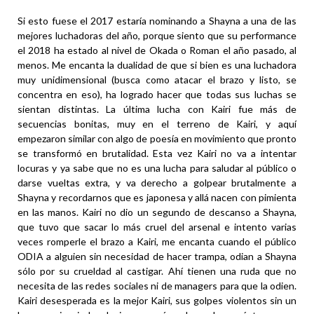
Si esto fuese el 2017 estaría nominando a Shayna a una de las
mejores luchadoras del año, porque siento que su performance
el 2018 ha estado al nivel de Okada o Roman el año pasado, al
menos. Me encanta la dualidad de que si bien es una luchadora
muy unidimensional (busca como atacar el brazo y listo, se
concentra en eso), ha logrado hacer que todas sus luchas se
sientan distintas. La última lucha con Kairi fue más de
secuencias bonitas, muy en el terreno de Kairi, y aquí
empezaron similar con algo de poesía en movimiento que pronto
se transformó en brutalidad. Esta vez Kairi no va a intentar
locuras y ya sabe que no es una lucha para saludar al público o
darse vueltas extra, y va derecho a golpear brutalmente a
Shayna y recordarnos que es japonesa y allá nacen con pimienta
en las manos. Kairi no dio un segundo de descanso a Shayna,
que tuvo que sacar lo más cruel del arsenal e intento varias
veces romperle el brazo a Kairi, me encanta cuando el público
ODIA a alguien sin necesidad de hacer trampa, odian a Shayna
sólo por su crueldad al castigar. Ahí tienen una ruda que no
necesita de las redes sociales ni de managers para que la odien.
Kairi desesperada es la mejor Kairi, sus golpes violentos sin un